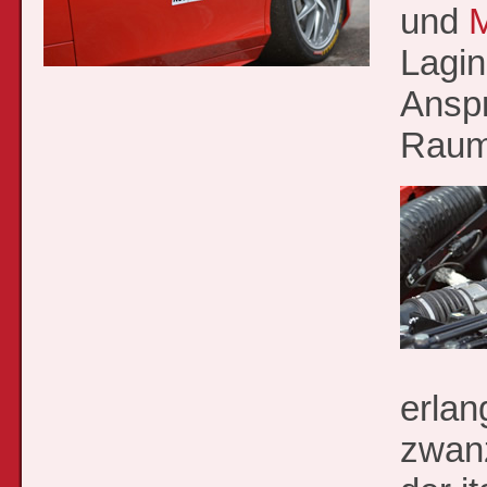
und
M
Lagin
Anspr
Raum
erlan
zwanz