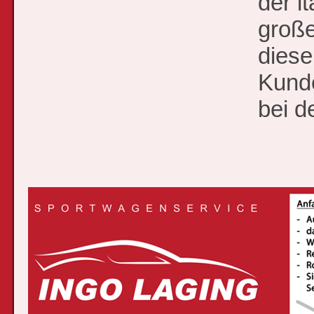
der i
groß
diese
Kunde
bei d